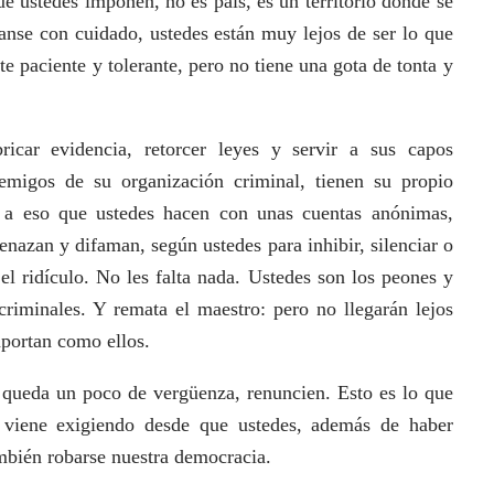
 que ustedes imponen, no es país, es un territorio donde se
yanse con cuidado, ustedes están muy lejos de ser lo que
e paciente y tolerante, pero no tiene una gota de tonta y
ricar evidencia, retorcer leyes y servir a sus capos
emigos de su organización criminal, tienen su propio
 a eso que ustedes hacen con unas cuentas anónimas,
nazan y difaman, según ustedes para inhibir, silenciar o
 el ridículo. No les falta nada. Ustedes son los peones y
criminales. Y remata el maestro: pero no llegarán lejos
mportan como ellos.
 queda un poco de vergüenza, renuncien. Esto es lo que
viene exigiendo desde que ustedes, además de haber
ambién robarse nuestra democracia.