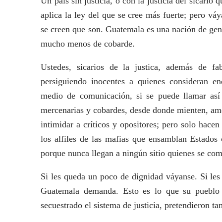
Un país sin justicia, o con la justicia del sicario
aplica la ley del que se cree más fuerte; pero vá
se creen que son. Guatemala es una nación de gent
mucho menos de cobarde.
Ustedes, sicarios de la justica, además de fab
persiguiendo inocentes a quienes consideran en
medio de comunicación, si se puede llamar así
mercenarias y cobardes, desde donde mienten, ame
intimidar a críticos y opositores; pero solo hacen
los alfiles de las mafias que ensamblan Estados 
porque nunca llegan a ningún sitio quienes se co
Si les queda un poco de dignidad váyanse. Si les
Guatemala demanda. Esto es lo que su pueblo 
secuestrado el sistema de justicia, pretendieron t