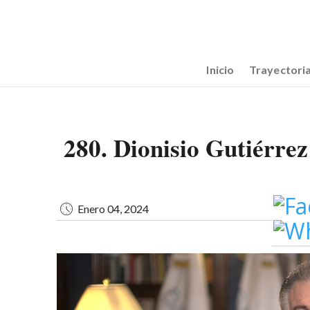
Pasar
Image
al
contenido
principal
Main
Inicio
Trayectori
navigation
280. Dionisio Gutiérre
Enero 04, 2024