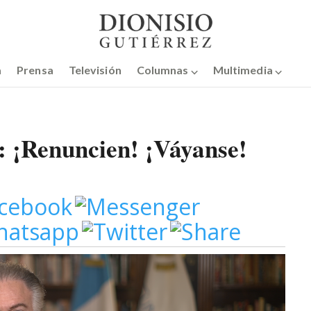
a
Prensa
Televisión
Columnas ⌵
Multimedia ⌵
z: ¡Renuncien! ¡Váyanse!