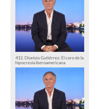
412. Dionisio Gutiérrez: El coro de la
hipocresía iberoamericana