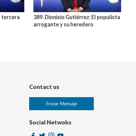
a tercera
389. Dionisio Gutiérrez: El populista
arrogante y su heredero
Contact us
Enviar Mensaje
Social Netwoks
Image
Image
Image
Image