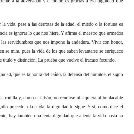
rente a la adversidad y el dolor, es gracias a esa dignidad que
a vida, pese a las derrotas de la edad, el miedo o la fortuna es
ncia es ignorar lo que nos hiere. Y afirma el maestro que armados
a las servidumbres que nos impone la andadura. Vivir con honor,
ien se mira, pues la vida de los que saben levantarse se enriquece
de título y distinción. La prueba que vuelve el fracaso fecundo.
gnidad, que es la honra del caído, la defensa del humilde, el signo
a rodilla y, como el faisán, no rendirse ni siquiera al implacable
llo precede a la caída; la dignidad le sigue. Y si, como dice el
nte, hay también una lenta dignidad que alienta la vida hasta su