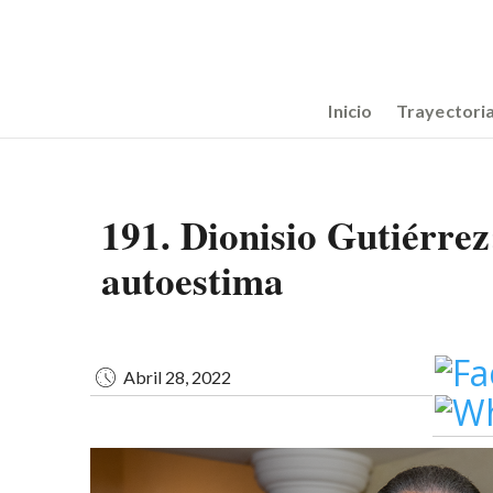
Pasar
Image
al
contenido
principal
Main
Inicio
Trayectori
navigation
191. Dionisio Gutiérrez
autoestima
Abril 28, 2022