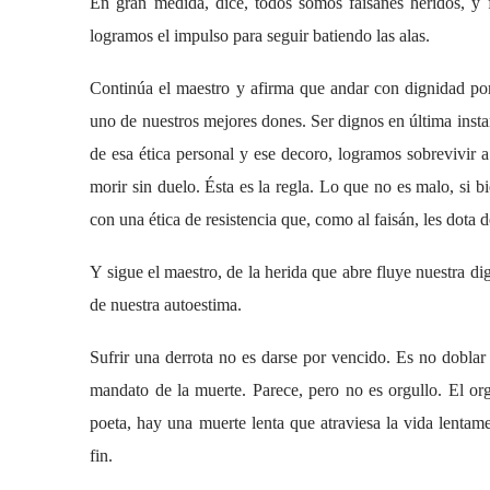
En gran medida, dice, todos somos faisanes heridos, y f
logramos el impulso para seguir batiendo las alas.
Continúa el maestro y afirma que andar con dignidad por l
uno de nuestros mejores dones. Ser dignos en última insta
de esa ética personal y ese decoro, logramos sobrevivir 
morir sin duelo. Ésta es la regla. Lo que no es malo, si b
con una ética de resistencia que, como al faisán, les dota 
Y sigue el maestro, de la herida que abre fluye nuestra di
de nuestra autoestima.
Sufrir una derrota no es darse por vencido. Es no doblar l
mandato de la muerte. Parece, pero no es orgullo. El orgu
poeta, hay una muerte lenta que atraviesa la vida lentame
fin.