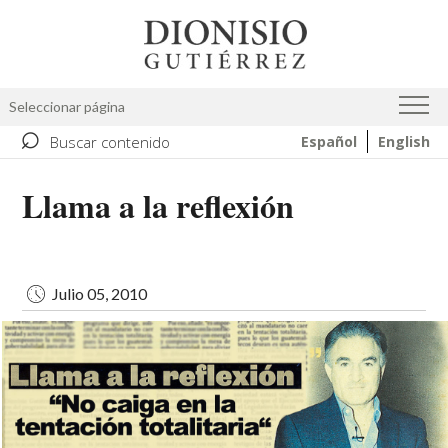
Pasar
Image
al
contenido
principal
Seleccionar página
⌕
Buscar contenido
Español
English
Llama a la reflexión
Julio 05, 2010