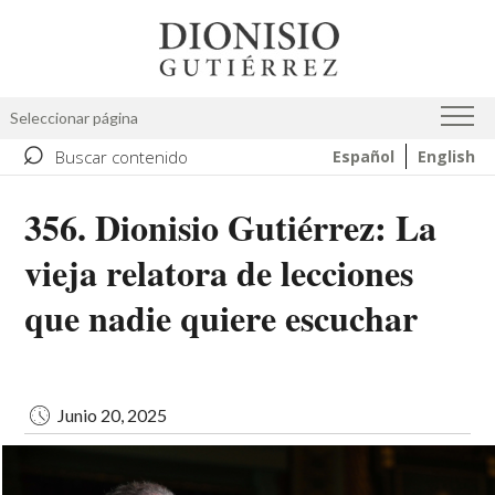
Pasar
Image
al
contenido
principal
Seleccionar página
⌕
Buscar contenido
Español
English
356. Dionisio Gutiérrez: La
vieja relatora de lecciones
que nadie quiere escuchar
Junio 20, 2025