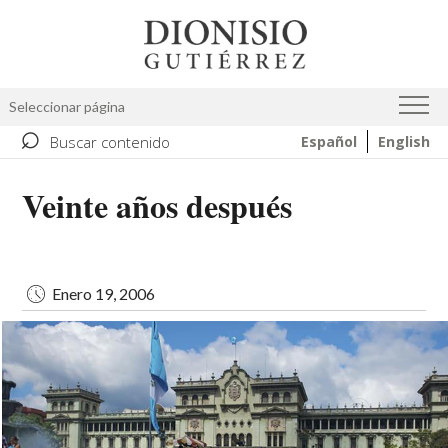
Pasar
Image
al
contenido
principal
Seleccionar página
⌕
Buscar contenido
Español
English
Veinte años después
Enero 19, 2006