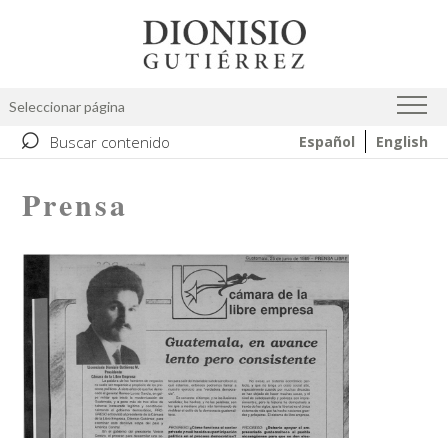
Pasar
Image
al
contenido
principal
Seleccionar página
⌕
Buscar contenido
Español
English
Prensa