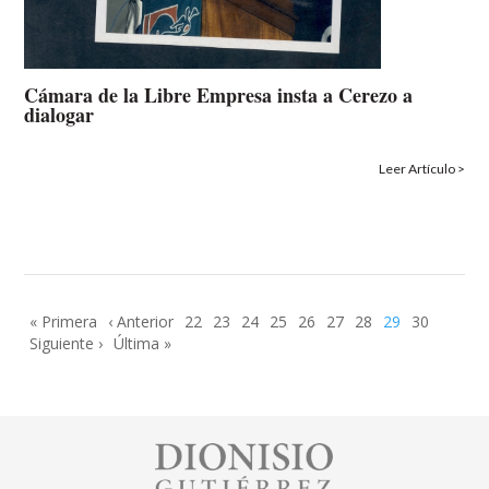
Cámara de la Libre Empresa insta a Cerezo a
dialogar
Leer Artículo >
Paginación
Primera
« Primera
Página
‹ Anterior
Page
22
Page
23
Page
24
Page
25
Page
26
Page
27
Page
28
Página
29
Page
30
página
Siguiente
Siguiente ›
anterior
Última
Última »
actual
página
página
Image