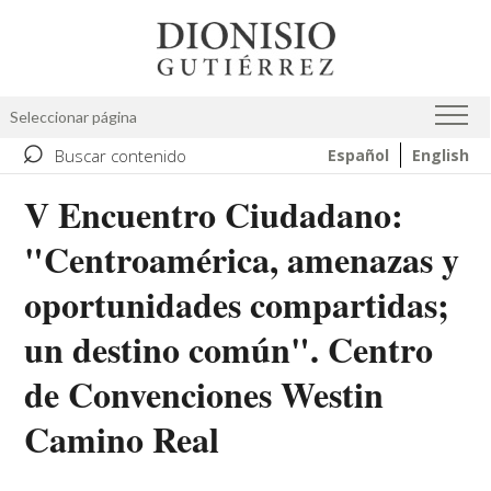
Pasar
Image
al
contenido
principal
Seleccionar página
⌕
Buscar contenido
Español
English
V Encuentro Ciudadano:
"Centroamérica, amenazas y
oportunidades compartidas;
un destino común". Centro
de Convenciones Westin
Camino Real